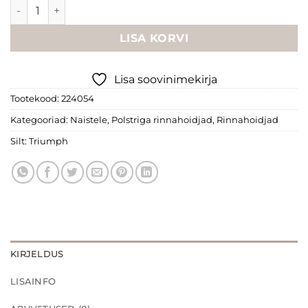
Triumph "Palm Spotlight WP" rinnahoidja kogus
LISA KORVI
Lisa soovinimekirja
Tootekood:
224054
Kategooriad:
Naistele
,
Polstriga rinnahoidjad
,
Rinnahoidjad
Silt:
Triumph
KIRJELDUS
LISAINFO