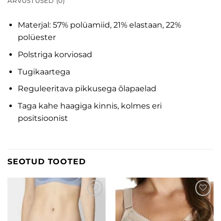
ARVUSTUSED (0)
Materjal: 57% polüamiid, 21% elastaan, 22%
polüester
Polstriga korviosad
Tugikaartega
Reguleeritava pikkusega õlapaelad
Taga kahe haagiga kinnis, kolmes eri
positsioonist
SEOTUD TOOTED
Lisa
Lisa
soovinimekirja
soovinimekirja