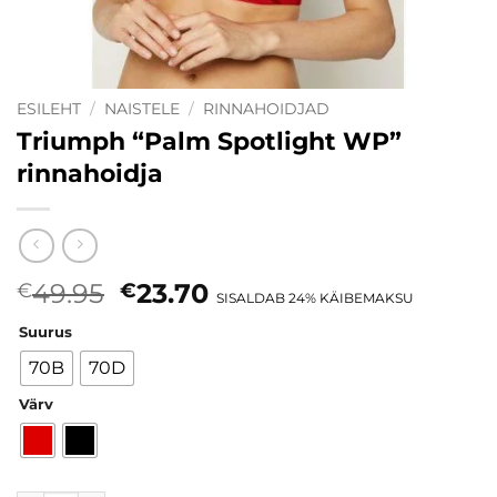
ESILEHT
/
NAISTELE
/
RINNAHOIDJAD
Triumph “Palm Spotlight WP”
rinnahoidja
Algne
Current
49.95
23.70
€
€
SISALDAB 24% KÄIBEMAKSU
hind
price
Suurus
oli:
is:
€49.95.
€23.70.
70B
70D
Värv