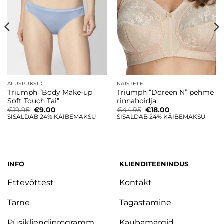
ALUSPÜKSID
NAISTELE
Triumph “Body Make-up
Triumph “Doreen N” pehme
Soft Touch Tai”
rinnahoidja
Algne
Current
Algne
Current
€
19.95
€
9.00
€
44.95
€
18.00
hind
price
hind
price
SISALDAB 24% KÄIBEMAKSU
SISALDAB 24% KÄIBEMAKSU
oli:
is:
oli:
is:
€19.95.
€9.00.
€44.95.
€18.00.
INFO
KLIENDITEENINDUS
Ettevõttest
Kontakt
Tarne
Tagastamine
Püsikliendiprogramm
Kaubamärgid