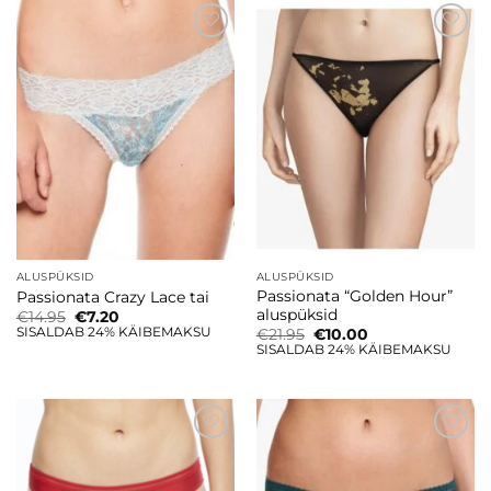
Lisa
Lisa
soovinimekirja
soovinimekirja
ALUSPÜKSID
ALUSPÜKSID
Passionata “Golden Hour”
Passionata Crazy Lace tai
aluspüksid
Algne
Current
€
14.95
€
7.20
hind
price
SISALDAB 24% KÄIBEMAKSU
Algne
Current
€
21.95
€
10.00
oli:
is:
hind
price
SISALDAB 24% KÄIBEMAKSU
€14.95.
€7.20.
oli:
is:
€21.95.
€10.00.
Lisa
Lisa
soovinimekirja
soovinimekirja