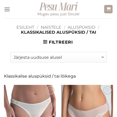
Skip
to
content
ESILEHT
/
NAISTELE
/
ALUSPÜKSID
/
KLASSIKALISED ALUSPÜKSID / TAI
FILTREERI
Klassikalise aluspüksid / tai lõikega
Lisa
Lisa
soovinimekirja
soovinimekirja