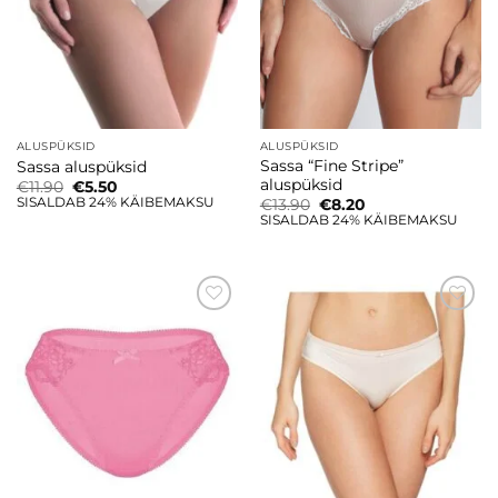
ALUSPÜKSID
ALUSPÜKSID
Sassa “Fine Stripe”
Sassa aluspüksid
aluspüksid
Algne
Current
€
11.90
€
5.50
hind
price
SISALDAB 24% KÄIBEMAKSU
Algne
Current
€
13.90
€
8.20
oli:
is:
hind
price
SISALDAB 24% KÄIBEMAKSU
€11.90.
€5.50.
oli:
is:
€13.90.
€8.20.
Lisa
Lisa
soovinimekirja
soovinimekirja