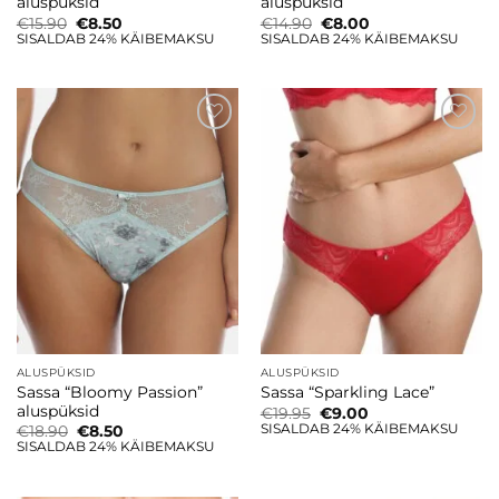
aluspüksid
aluspüksid
Algne
Current
Algne
Current
€
15.90
€
8.50
€
14.90
€
8.00
hind
price
hind
price
SISALDAB 24% KÄIBEMAKSU
SISALDAB 24% KÄIBEMAKSU
oli:
is:
oli:
is:
€15.90.
€8.50.
€14.90.
€8.00.
Lisa
Lisa
soovinimekirja
soovinimekirja
ALUSPÜKSID
ALUSPÜKSID
Sassa “Bloomy Passion”
Sassa “Sparkling Lace”
aluspüksid
Algne
Current
€
19.95
€
9.00
hind
price
SISALDAB 24% KÄIBEMAKSU
Algne
Current
€
18.90
€
8.50
oli:
is:
hind
price
SISALDAB 24% KÄIBEMAKSU
€19.95.
€9.00.
oli:
is:
€18.90.
€8.50.