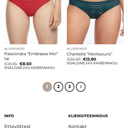
ALUSPÜKSID
ALUSPÜKSID
Passionata “Embrasse Moi”
Chantelle “Montsouris”
tai
Algne
Current
€
36.95
€
13.80
hind
price
SISALDAB 24% KÄIBEMAKSU
Algne
Current
€
19.95
€
8.60
oli:
is:
hind
price
SISALDAB 24% KÄIBEMAKSU
€36.95.
€13.80.
oli:
is:
€19.95.
€8.60.
1
2
3
INFO
KLIENDITEENINDUS
Ettevõttest
Kontakt