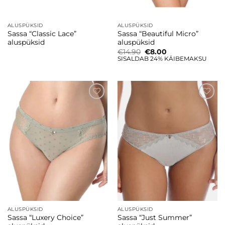
ALUSPÜKSID
ALUSPÜKSID
Sassa “Classic Lace”
Sassa “Beautiful Micro”
aluspüksid
aluspüksid
Algne
Current
€
14.90
€
8.00
hind
price
SISALDAB 24% KÄIBEMAKSU
oli:
is:
€14.90.
€8.00.
Lisa
Lisa
soovinimekirja
soovinimekirja
ALUSPÜKSID
ALUSPÜKSID
Sassa “Luxery Choice”
Sassa “Just Summer”