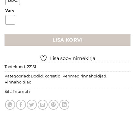
€69.95.
€31.00.
80C
Värv
LISA KORVI
Lisa soovinimekirja
Tootekood:
22151
Kategooriad:
Bodid, korsetid
,
Pehmed rinnahoidjad
,
Rinnahoidjad
Silt:
Triumph