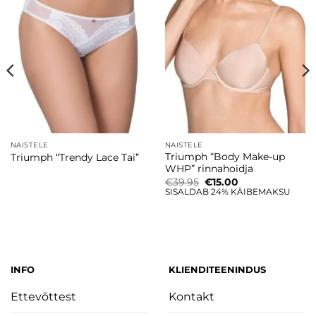
Lisa
Lisa
soovinimekirja
soovinimekirja
NAISTELE
NAISTELE
Triumph “Body Make-up
Triumph “Trendy Lace Tai”
WHP” rinnahoidja
Algne
Current
€
39.95
€
15.00
hind
price
SISALDAB 24% KÄIBEMAKSU
oli:
is:
€39.95.
€15.00.
INFO
KLIENDITEENINDUS
Ettevõttest
Kontakt