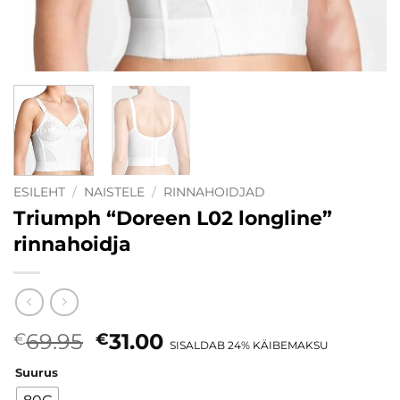
ESILEHT
/
NAISTELE
/
RINNAHOIDJAD
Triumph “Doreen L02 longline”
rinnahoidja
Algne
Current
69.95
31.00
€
€
SISALDAB 24% KÄIBEMAKSU
hind
price
Suurus
oli:
is: