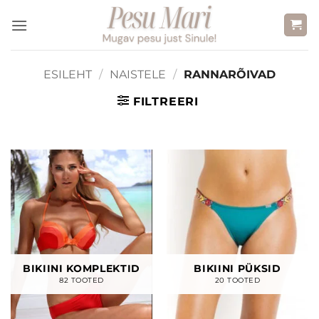
Skip
to
content
ESILEHT
/
NAISTELE
/
RANNARÕIVAD
FILTREERI
BIKIINI KOMPLEKTID
BIKIINI PÜKSID
82 TOOTED
20 TOOTED