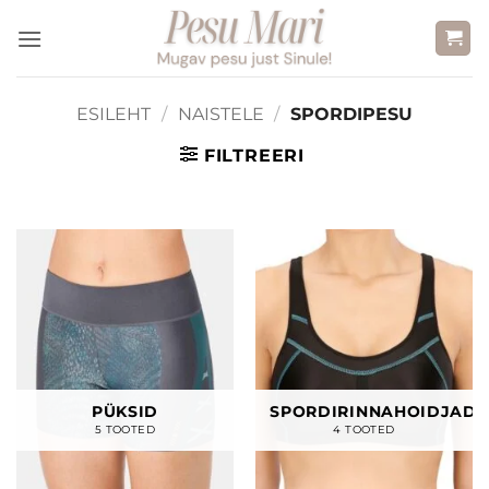
Skip
to
content
ESILEHT
/
NAISTELE
/
SPORDIPESU
FILTREERI
PÜKSID
SPORDIRINNAHOIDJAD
5 TOOTED
4 TOOTED