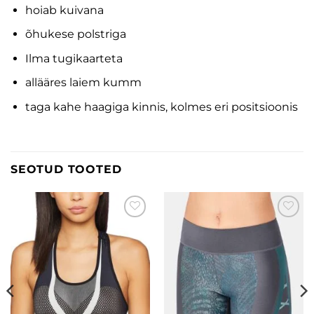
hoiab kuivana
õhukese polstriga
Ilma tugikaarteta
allääres laiem kumm
taga kahe haagiga kinnis, kolmes eri positsioonis
SEOTUD TOOTED
Lisa
Lisa
soovinimekirja
soovinimekirja