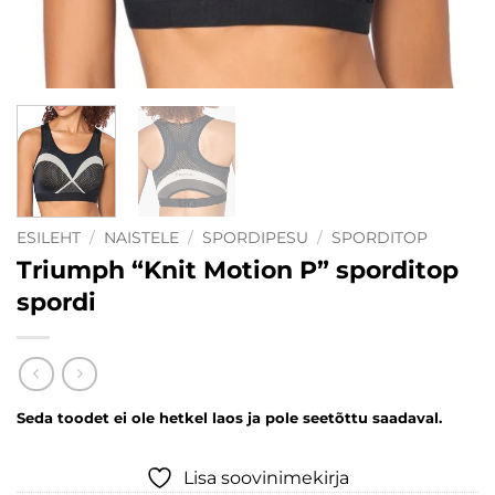
ESILEHT
/
NAISTELE
/
SPORDIPESU
/
SPORDITOP
Triumph “Knit Motion P” sporditop
spordi
Seda toodet ei ole hetkel laos ja pole seetõttu saadaval.
Lisa soovinimekirja