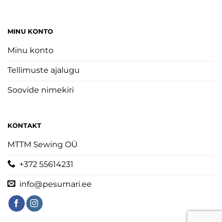
MINU KONTO
Minu konto
Tellimuste ajalugu
Soovide nimekiri
KONTAKT
MTTM Sewing OÜ
+372 55614231
info@pesumari.ee