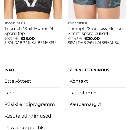
SPORDIPESU
SPORDIPESU
Triumph “Knit Motion N”
Triumph “Seamless Motion
Sporditop
Short” spordipüksid
Algne
Current
Algne
Current
€
39.95
€
18.00
€
44.95
€
20.00
hind
price
hind
price
SISALDAB 24% KÄIBEMAKSU
SISALDAB 24% KÄIBEMAKSU
oli:
is:
oli:
is:
€39.95.
€18.00.
€44.95.
€20.00.
INFO
KLIENDITEENINDUS
Ettevõttest
Kontakt
Tarne
Tagastamine
Püsikliendiprogramm
Kaubamärgid
Kasutajatingimused
Privaatsuspoliitika