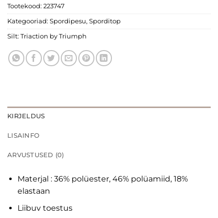
Tootekood:
223747
Kategooriad:
Spordipesu
,
Sporditop
Silt:
Triaction by Triumph
KIRJELDUS
LISAINFO
ARVUSTUSED (0)
Materjal : 36% polüester, 46% polüamiid, 18%
elastaan
Liibuv toestus