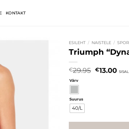
E
KONTAKT
ESILEHT
/
NAISTELE
/
SPOR
Triumph “Dyna
Lisa
soovinimekirja
Algne
Cur
29.95
13.00
€
€
SISA
hind
pri
Värv
oli:
is:
€29.95.
€13
Suurus
40/L