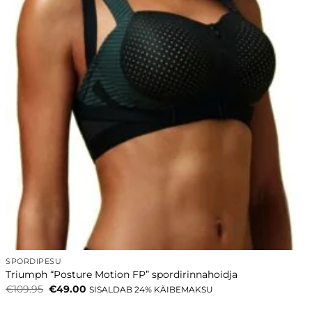
SPORDIPESU
Triumph “Posture Motion FP” spordirinnahoidja
Algne
Current
€
109.95
€
49.00
SISALDAB 24% KÄIBEMAKSU
hind
price
oli:
is: