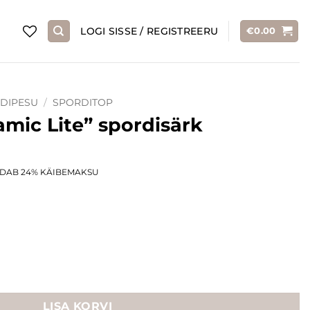
LOGI SISSE / REGISTREERU
€
0.00
DIPESU
/
SPORDITOP
mic Lite” spordisärk
rent
LDAB 24% KÄIBEMAKSU
ce
.00.
LISA KORVI