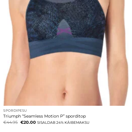
SPORDIPESU
Triumph “Seamless Motion P” sporditop
Algne
Current
€
44.95
€
20.00
SISALDAB 24% KÄIBEMAKSU
hind
price
oli:
is: