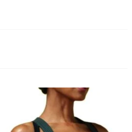
Lisa
soovinimekirja