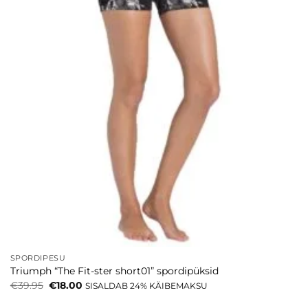
SPORDIPESU
Triumph “The Fit-ster short01” spordipüksid
Algne
Current
€
39.95
€
18.00
SISALDAB 24% KÄIBEMAKSU
hind
price
oli:
is: