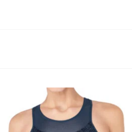
Lisa
soovinimekirja