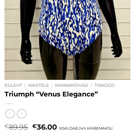
ESILEHT
/
NAISTELE
/
RANNARÕIVAD
/
TRIKOOD
Triumph “Venus Elegance”
Algne
Current
89.95
36.00
€
€
SISALDAB 24% KÄIBEMAKSU
hind
price