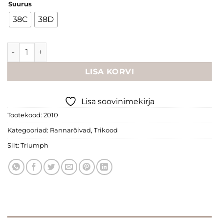
Suurus
oli:
is:
€89.95.
€36.00.
38C
38D
Triumph "Venus Elegance" kogus
LISA KORVI
Lisa soovinimekirja
Tootekood:
2010
Kategooriad:
Rannarõivad
,
Trikood
Silt:
Triumph