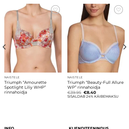
Lisa
Lisa
soovinimekirja
soovinimekirja
NAISTELE
NAISTELE
Triumph “Amourette
Triumph “Beauty-Full Allure
Spotlight Liliy WHP”
WP” rinnahoidja
rinnahoidja
Algne
Current
€
39.95
€
8.40
hind
price
SISALDAB 24% KÄIBEMAKSU
oli:
is:
€39.95.
€8.40.
INFO
KLIENDITEENINDUS