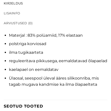
KIRJELDUS
LISAINFO
ARVUSTUSED (0)
Materjal : 83% polüamiid, 17% elastaan
polstriga korviosad
ilma tugikaarteta
reguleeritava pikkusega, eemaldatavad õlapaelad
kaelapael on eemaldatav
Ülaosal, seespool üleval ääres silikoonriba, mis
tagab mugava kandmise ka ilma õlapaelteta
SEOTUD TOOTED