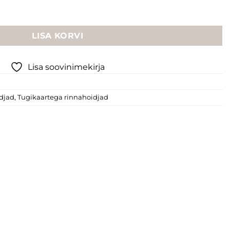
polstrita rinnahoidja kogus
LISA KORVI
Lisa soovinimekirja
djad
,
Tugikaartega rinnahoidjad