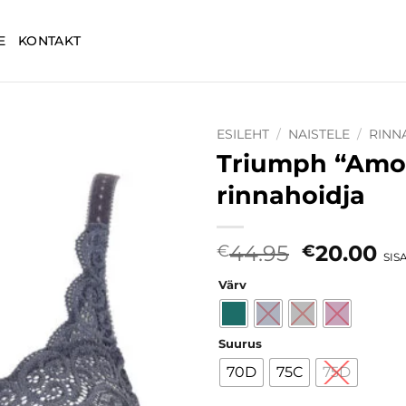
E
KONTAKT
ESILEHT
/
NAISTELE
/
RINN
Triumph “Amou
Lisa
rinnahoidja
soovinimekirja
Algne
Cu
44.95
20.00
€
€
SIS
hind
pr
Värv
oli:
is:
€44.95.
€2
Suurus
70D
75C
75D