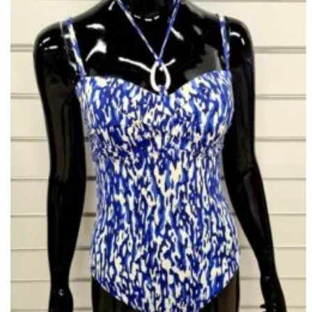
Lisa
soovinimekirja