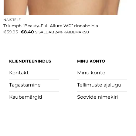
NAISTELE
Triumph “Beauty-Full Allure WP” rinnahoidja
Algne
Current
€
39.95
€
8.40
SISALDAB 24% KÄIBEMAKSU
hind
price
oli:
is:
€39.95.
€8.40.
KLIENDITEENINDUS
MINU KONTO
Kontakt
Minu konto
Tagastamine
Tellimuste ajalugu
Kaubamärgid
Soovide nimekiri