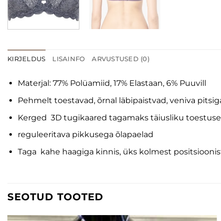
KIRJELDUS
LISAINFO
ARVUSTUSED (0)
Materjal: 77% Polüamiid, 17% Elastaan, 6% Puuvill
Pehmelt toestavad, õrnal läbipaistvad, veniva pitsiga
Kerged 3D tugikaared tagamaks täiusliku toestuse
reguleeritava pikkusega õlapaelad
Taga kahe haagiga kinnis, üks kolmest positsioonist
SEOTUD TOOTED