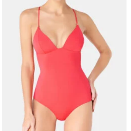
Lisa
soovinimekirja