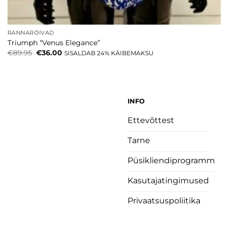
RANNARÕIVAD
Triumph “Venus Elegance”
Algne
Current
€
89.95
€
36.00
SISALDAB 24% KÄIBEMAKSU
hind
price
oli:
is:
€89.95.
€36.00.
INFO
Ettevõttest
Tarne
Püsikliendiprogramm
Kasutajatingimused
Privaatsuspoliitika