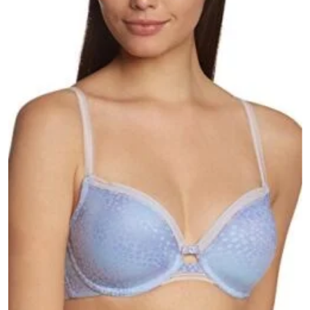
Lisa
soovinimekirja