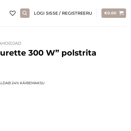
LOGI SISSE / REGISTREERU
€
0.00
AHOIDJAD
rette 300 W” polstrita
rrent
ALDAB 24% KÄIBEMAKSU
ice
0.00.