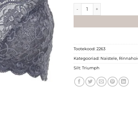
Triumph "Amourette 300 W" 
Tootekood:
2263
Kategooriad:
Naistele
,
Rinnahoi
Silt:
Triumph