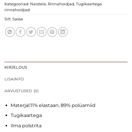
Kategooriad:
Naistele
,
Rinnahoidjad
,
Tugikaartega
rinnahoidjad
Silt:
Sassa
KIRJELDUS
LISAINFO
ARVUSTUSED (0)
Materjal:11% elastaan, 89% polüamiid
Tugikaartega
Ilma polstrita