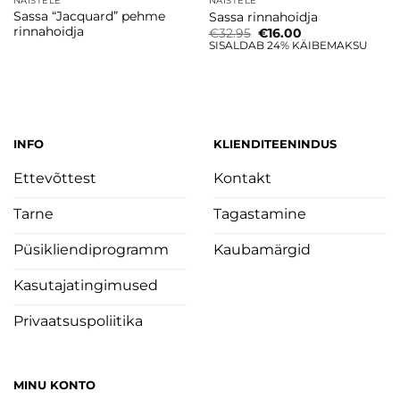
NAISTELE
NAISTELE
Sassa “Jacquard” pehme
Sassa rinnahoidja
rinnahoidja
Algne
Current
€
32.95
€
16.00
hind
price
SISALDAB 24% KÄIBEMAKSU
oli:
is:
€32.95.
€16.00.
INFO
KLIENDITEENINDUS
Ettevõttest
Kontakt
Tarne
Tagastamine
Püsikliendiprogramm
Kaubamärgid
Kasutajatingimused
Privaatsuspoliitika
MINU KONTO