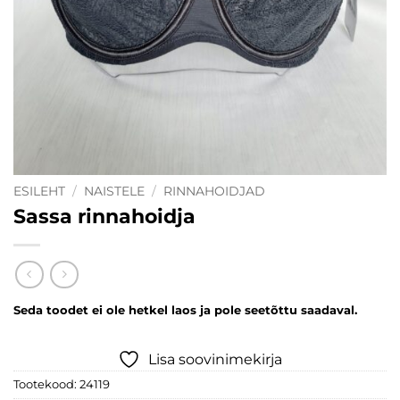
ESILEHT
/
NAISTELE
/
RINNAHOIDJAD
Sassa rinnahoidja
Seda toodet ei ole hetkel laos ja pole seetõttu saadaval.
Lisa soovinimekirja
Tootekood:
24119