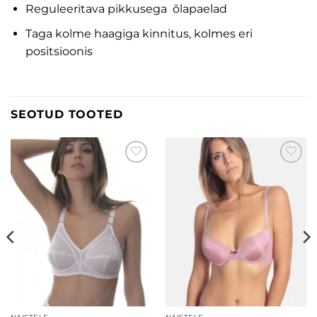
Reguleeritava pikkusega õlapaelad
Taga kolme haagiga kinnitus, kolmes eri
positsioonis
SEOTUD TOOTED
Lisa
Lisa
soovinimekirja
soovinimekirja