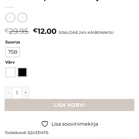
Algne
Current
29.95
12.00
€
€
SISALDAB 24% KÄIBEMAKSU
hind
price
Suurus
oli:
is:
€29.95.
€12.00.
75B
Värv
Naturana spordirinnahoidja kogus
LISA KORVI
Lisa soovinimekirja
Tootekood:
624331476