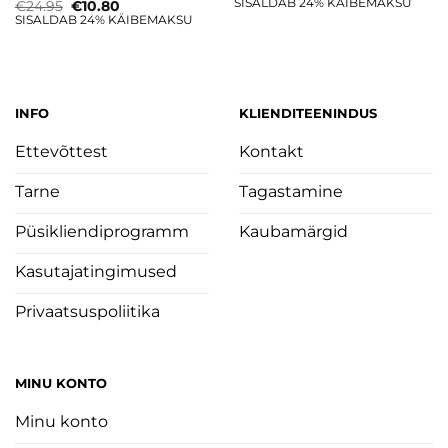
hind
price
SISALDAB 24% KÄIBEMAKSU
Algne
Current
€
24.95
€
10.80
oli:
is:
hind
price
SISALDAB 24% KÄIBEMAKSU
€24.95.
€12.00.
oli:
is:
€24.95.
€10.80.
INFO
KLIENDITEENINDUS
Ettevõttest
Kontakt
Tarne
Tagastamine
Püsikliendiprogramm
Kaubamärgid
Kasutajatingimused
Privaatsuspoliitika
MINU KONTO
Minu konto