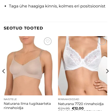
Taga ühe haagiga kinnis, kolmes eri positsioonist
SEOTUD TOOTED
Lisa
Lisa
soovinimekirja
soovinimekirja
NAISTELE
RINNAHOIDJAD
Naturana Ilma tugikaarteta
Naturana 7720 rinnahoidja
rinnahoidja
Algne
Current
€
24.95
€
12.00