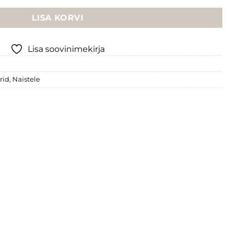
LISA KORVI
Lisa soovinimekirja
rid
,
Naistele