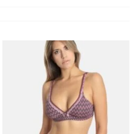
Lisa
soovinimekirja