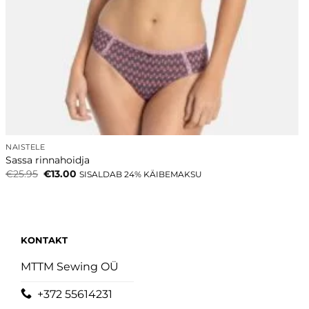
NAISTELE
Sassa rinnahoidja
Algne
Current
€
25.95
€
13.00
SISALDAB 24% KÄIBEMAKSU
hind
price
oli:
is:
€25.95.
€13.00.
KONTAKT
MTTM Sewing OÜ
+372 55614231