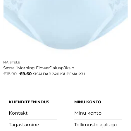
NAISTELE
Sassa “Morning Flower” aluspüksid
Algne
Current
€
18.90
€
9.60
SISALDAB 24% KÄIBEMAKSU
hind
price
oli:
is:
€18.90.
€9.60.
KLIENDITEENINDUS
MINU KONTO
Kontakt
Minu konto
Tagastamine
Tellimuste ajalugu