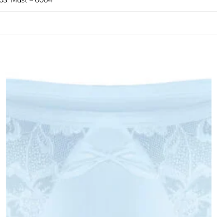
003
,
Must – 0004
Lisa
soovinimekirja