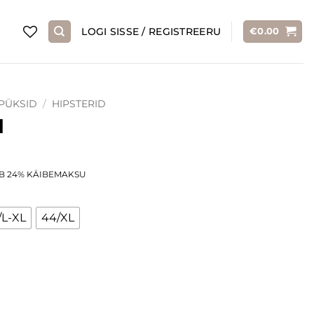
LOGI SISSE / REGISTREERU
€
0.00
PÜKSID
/
HIPSTERID
d
ent
B 24% KÄIBEMAKSU
e
.
/L-XL
44/XL