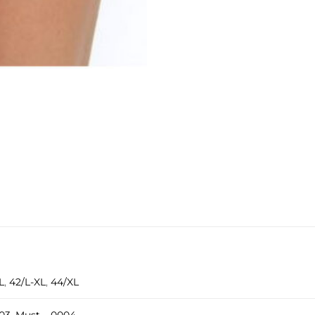
L
,
42/L-XL
,
44/XL