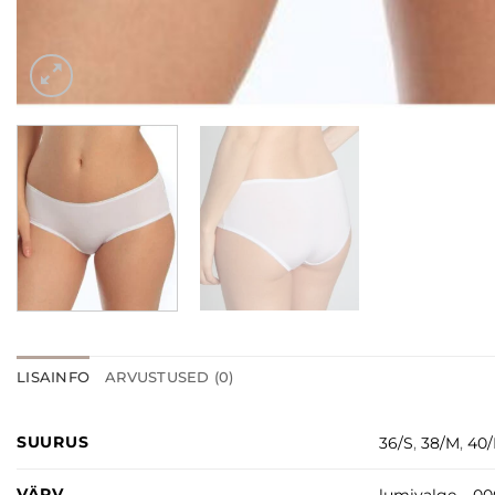
LISAINFO
ARVUSTUSED (0)
SUURUS
36/S
,
38/M
,
40/
VÄRV