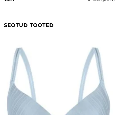
lumivalge – 0
SEOTUD TOOTED
Lisa
soovinimekirja