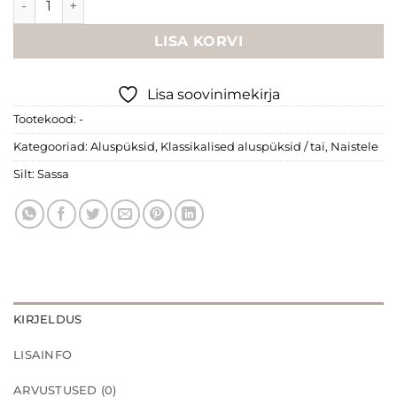
LISA KORVI
Lisa soovinimekirja
Tootekood:
-
Kategooriad:
Aluspüksid
,
Klassikalised aluspüksid / tai
,
Naistele
Silt:
Sassa
KIRJELDUS
LISAINFO
ARVUSTUSED (0)