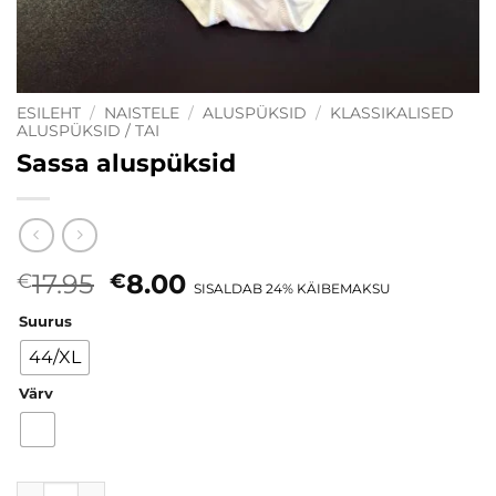
ESILEHT
/
NAISTELE
/
ALUSPÜKSID
/
KLASSIKALISED
ALUSPÜKSID / TAI
Sassa aluspüksid
Algne
Current
17.95
8.00
€
€
SISALDAB 24% KÄIBEMAKSU
hind
price
Suurus
oli:
is:
€17.95.
€8.00.
44/XL
Värv
Sassa aluspüksid kogus