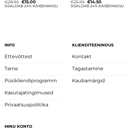
Algne
Current
Algne
Current
€
28.95
€
15.00
€
25.95
€
14.50
hind
price
hind
price
SISALDAB 24% KÄIBEMAKSU
SISALDAB 24% KÄIBEMAKSU
oli:
is:
oli:
is:
€28.95.
€15.00.
€25.95.
€14.50.
INFO
KLIENDITEENINDUS
Ettevõttest
Kontakt
Tarne
Tagastamine
Püsikliendiprogramm
Kaubamärgid
Kasutajatingimused
Privaatsuspoliitika
MINU KONTO