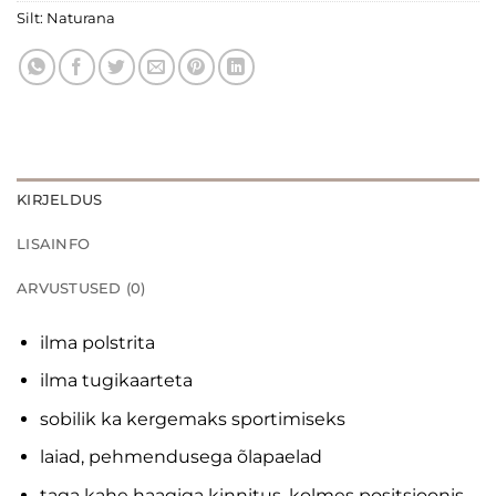
Silt:
Naturana
KIRJELDUS
LISAINFO
ARVUSTUSED (0)
ilma polstrita
ilma tugikaarteta
sobilik ka kergemaks sportimiseks
laiad, pehmendusega õlapaelad
taga kahe haagiga kinnitus, kolmes positsioonis