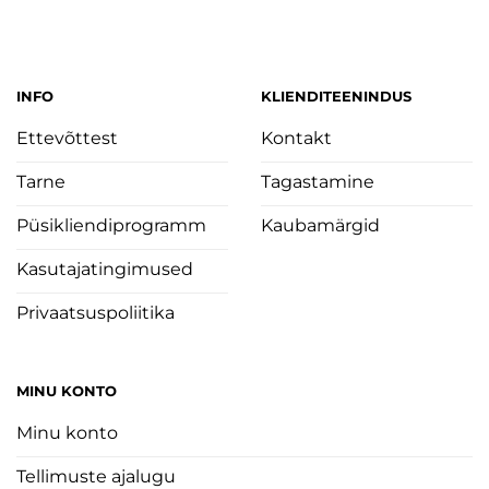
oli:
is:
oli:
is:
€22.95.
€9.00.
€29.95.
€10.80.
INFO
KLIENDITEENINDUS
Ettevõttest
Kontakt
Tarne
Tagastamine
Püsikliendiprogramm
Kaubamärgid
Kasutajatingimused
Privaatsuspoliitika
MINU KONTO
Minu konto
Tellimuste ajalugu