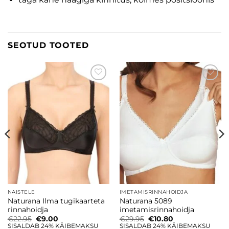
SEOTUD TOOTED
Lisa
Lisa
soovinimekirja
soovinimekirja
NAISTELE
IMETAMISRINNAHOIDJA
Naturana Ilma tugikaarteta
Naturana 5089
rinnahoidja
imetamisrinnahoidja
Algne
Current
Algne
Current
€
22.95
€
9.00
€
29.95
€
10.80
hind
price
hind
price
SISALDAB 24% KÄIBEMAKSU
SISALDAB 24% KÄIBEMAKSU