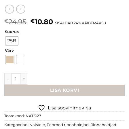
Algne
Current
24.95
10.80
€
€
SISALDAB 24% KÄIBEMAKSU
hind
price
Suurus
oli:
is:
€24.95.
€10.80.
75B
Värv
Naturana puuvillane pehme rinnahoidja kogus
LISA KORVI
Lisa soovinimekirja
Tootekood:
NAT5127
Kategooriad:
Naistele
,
Pehmed rinnahoidjad
,
Rinnahoidjad