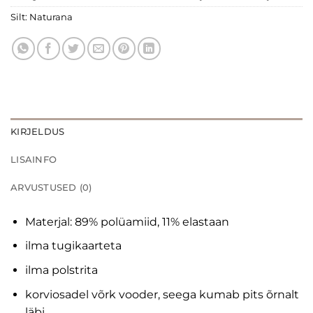
Silt:
Naturana
KIRJELDUS
LISAINFO
ARVUSTUSED (0)
Materjal: 89% polüamiid, 11% elastaan
ilma tugikaarteta
ilma polstrita
korviosadel võrk vooder, seega kumab pits õrnalt
läbi