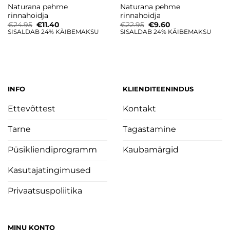
Naturana pehme
Naturana pehme
rinnahoidja
rinnahoidja
Algne
Current
Algne
Current
€
24.95
€
11.40
€
22.95
€
9.60
hind
price
hind
price
SISALDAB 24% KÄIBEMAKSU
SISALDAB 24% KÄIBEMAKSU
oli:
is:
oli:
is:
€24.95.
€11.40.
€22.95.
€9.60.
INFO
KLIENDITEENINDUS
Ettevõttest
Kontakt
Tarne
Tagastamine
Püsikliendiprogramm
Kaubamärgid
Kasutajatingimused
Privaatsuspoliitika
MINU KONTO