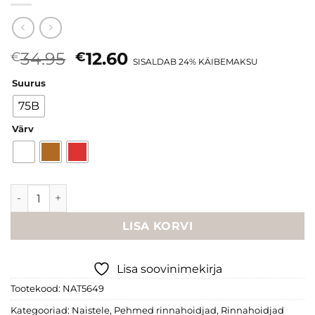
Algne
Current
34.95
12.60
€
€
SISALDAB 24% KÄIBEMAKSU
hind
price
Suurus
oli:
is:
€34.95.
€12.60.
75B
Värv
Naturana pitsline pehme rinnahoidja kogus
LISA KORVI
Lisa soovinimekirja
Tootekood:
NAT5649
Kategooriad:
Naistele
,
Pehmed rinnahoidjad
,
Rinnahoidjad