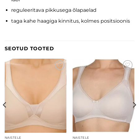
reguleeritava pikkusega õlapaelad
taga kahe haagiga kinnitus, kolmes positsioonis
SEOTUD TOOTED
Lisa
Lisa
soovinimekirja
soovinimekirja
NAISTELE
NAISTELE