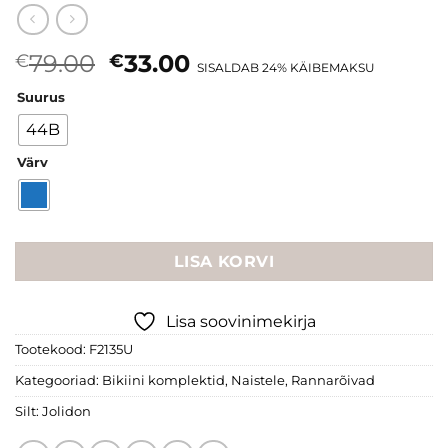
Algne
Current
79.00
33.00
€
€
SISALDAB 24% KÄIBEMAKSU
hind
price
Suurus
oli:
is:
€79.00.
€33.00.
44B
Värv
LISA KORVI
Lisa soovinimekirja
Tootekood:
F2135U
Kategooriad:
Bikiini komplektid
,
Naistele
,
Rannarõivad
Silt:
Jolidon