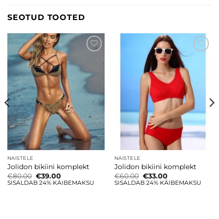
SEOTUD TOOTED
Lisa
Lisa
soovinimekirja
soovinimekirja
NAISTELE
NAISTELE
Jolidon bikiini komplekt
Jolidon bikiini komplekt
Algne
Current
Algne
Current
€
80.00
€
39.00
€
60.00
€
33.00
hind
price
hind
price
SISALDAB 24% KÄIBEMAKSU
SISALDAB 24% KÄIBEMAKSU
oli:
is:
oli:
is:
€80.00.
€39.00.
€60.00.
€33.00.