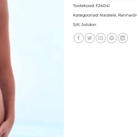
Tootekood:
F2404I
Kategooriad:
Naistele
,
Rannarõi
Silt:
Jolidon