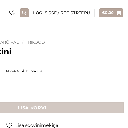
LOGI SISSE / REGISTREERU
€
0.00
ARÕIVAD
/
TRIKOOD
ini
rrent
ALDAB 24% KÄIBEMAKSU
ice
6.00.
LISA KORVI
Lisa soovinimekirja