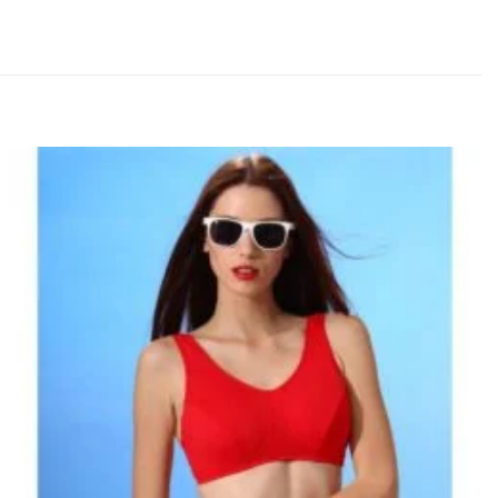
Lisa
soovinimekirja