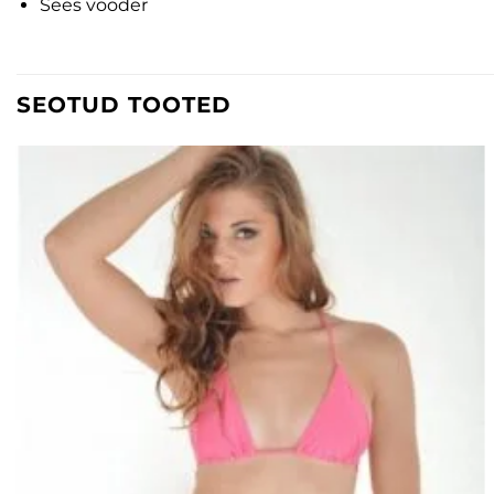
Sees vooder
SEOTUD TOOTED
Lisa
soovinimekirja