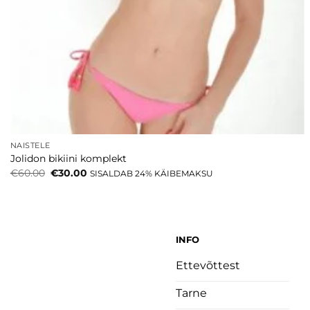
NAISTELE
Jolidon bikiini komplekt
Algne
Current
€
60.00
€
30.00
SISALDAB 24% KÄIBEMAKSU
hind
price
oli:
is:
€60.00.
€30.00.
INFO
Ettevõttest
Tarne