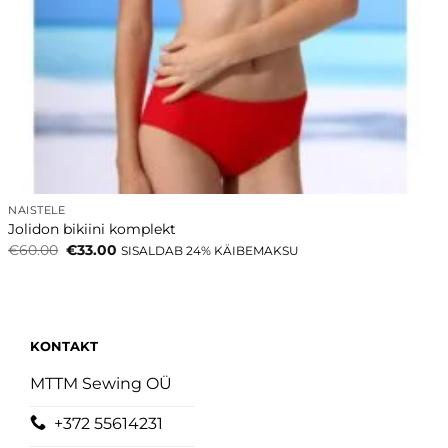
NAISTELE
Jolidon bikiini komplekt
Algne
Current
€
60.00
€
33.00
SISALDAB 24% KÄIBEMAKSU
hind
price
oli:
is:
€60.00.
€33.00.
KONTAKT
MTTM Sewing OÜ
+372 55614231