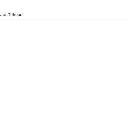
vad
,
Trikood