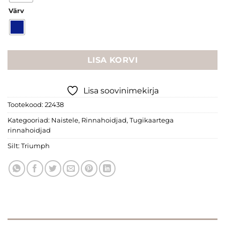
Värv
LISA KORVI
Lisa soovinimekirja
Tootekood:
22438
Kategooriad:
Naistele
,
Rinnahoidjad
,
Tugikaartega
rinnahoidjad
Silt:
Triumph