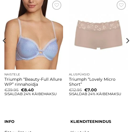
Lisa
Lisa
soovinimekirja
soovinimekirja
NAISTELE
ALUSPÜKSID
Triumph “Beauty-Full Allure
Triumph “Lovely Micro
WP” rinnahoidja
Short”
Algne
Current
Algne
Current
€
39.95
€
8.40
€
12.95
€
7.00
hind
price
hind
price
SISALDAB 24% KÄIBEMAKSU
SISALDAB 24% KÄIBEMAKSU
oli:
is:
oli:
is:
€39.95.
€8.40.
€12.95.
€7.00.
INFO
KLIENDITEENINDUS