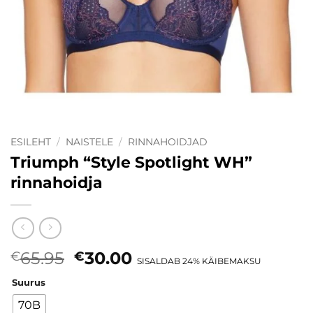
ESILEHT
/
NAISTELE
/
RINNAHOIDJAD
Triumph “Style Spotlight WH”
rinnahoidja
Algne
Current
65.95
30.00
€
€
SISALDAB 24% KÄIBEMAKSU
hind
price
Suurus
oli:
is:
€65.95.
€30.00.
70B