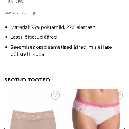
LISAINFO
ARVUSTUSED (0)
Materjal: 73% polüamiid, 27% elastaan
Laser lõigatud ääred
Seesmises osad sametised ääred, mis ei lase
pükstel liikuda
SEOTUD TOOTED
Lisa
Lisa
soovinimekirja
soovinimekirja