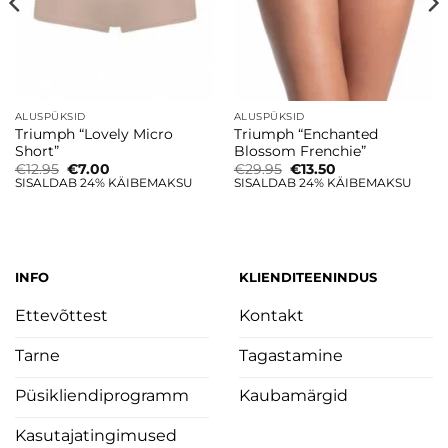
ALUSPÜKSID
ALUSPÜKSID
Triumph “Lovely Micro
Triumph “Enchanted
Short”
Blossom Frenchie”
Algne
Current
Algne
Current
€
12.95
€
7.00
€
29.95
€
13.50
hind
price
hind
price
SISALDAB 24% KÄIBEMAKSU
SISALDAB 24% KÄIBEMAKSU
oli:
is:
oli:
is:
€12.95.
€7.00.
€29.95.
€13.50.
INFO
KLIENDITEENINDUS
Ettevõttest
Kontakt
Tarne
Tagastamine
Püsikliendiprogramm
Kaubamärgid
Kasutajatingimused