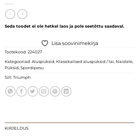
Seda toodet ei ole hetkel laos ja pole seetõttu saadaval.
Lisa soovinimekirja
Tootekood:
224027
Kategooriad:
Aluspüksid
,
Klassikalised aluspüksid / tai
,
Naistele
,
Püksid
,
Spordipesu
Silt:
Triumph
KIRJELDUS