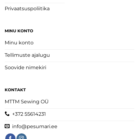
Privaatsuspoliitika
MINU KONTO
Minu konto
Tellimuste ajalugu
Soovide nimekiri
KONTAKT
MTTM Sewing OÜ
+372 55614231
info@pesumari.ee