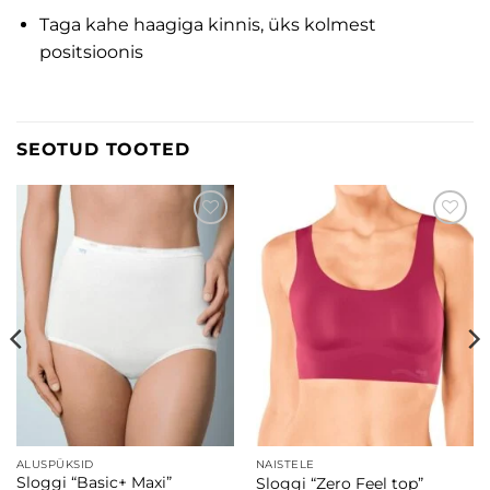
Taga kahe haagiga kinnis, üks kolmest
positsioonis
SEOTUD TOOTED
Lisa
Lisa
soovinimekirja
soovinimekirja
ALUSPÜKSID
NAISTELE
Sloggi “Basic+ Maxi”
Sloggi “Zero Feel top”