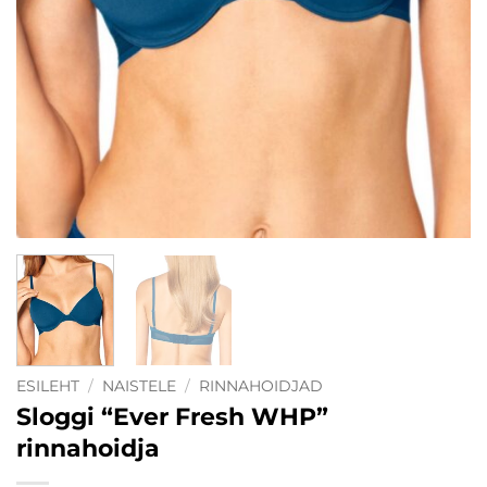
ESILEHT
/
NAISTELE
/
RINNAHOIDJAD
Sloggi “Ever Fresh WHP”
rinnahoidja