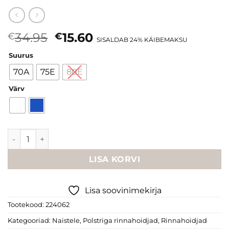
Algne
Current
34.95
15.60
€
€
SISALDAB 24% KÄIBEMAKSU
hind
price
Suurus
oli:
is:
€34.95.
€15.60.
70A
75E
80E
Värv
Sloggi "Ever Fresh WHP" rinnahoidja kogus
LISA KORVI
Lisa soovinimekirja
Tootekood:
224062
Kategooriad:
Naistele
,
Polstriga rinnahoidjad
,
Rinnahoidjad