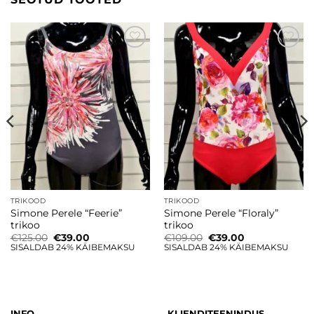
Lisa
Lisa
soovinimekirja
soovinimekirja
TRIKOOD
TRIKOOD
Simone Perele “Feerie”
Simone Perele “Floraly”
trikoo
trikoo
Algne
Current
Algne
Current
€
125.00
€
39.00
€
109.00
€
39.00
hind
price
hind
price
SISALDAB 24% KÄIBEMAKSU
SISALDAB 24% KÄIBEMAKSU
oli:
is:
oli:
is:
€125.00.
€39.00.
€109.00.
€39.00.
INFO
KLIENDITEENINDUS