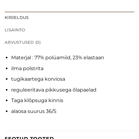
KIRJELDUS
LISAINFO
ARVUSTUSED (0)
Materjal : 77% polüamiid, 23% elastaan
ilma polstrita
tugikaartega korviosa
reguleeritava pikkusega õlapaelad
Taga klõpsuga kinnis
alaosa suurus 36/S
SEOTUD TOOTED