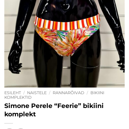
ESILEHT
/
NAISTELE
/
RANNARÕIVAD
/
BIKIINI
KOMPLEKTID
Simone Perele “Feerie” bikiini
komplekt