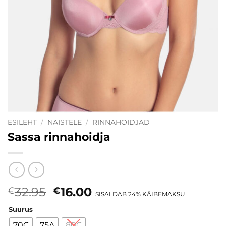
ESILEHT
/
NAISTELE
/
RINNAHOIDJAD
Sassa rinnahoidja
Algne
Current
32.95
16.00
€
€
SISALDAB 24% KÄIBEMAKSU
hind
price
Suurus
oli:
is:
70C
75A
80C