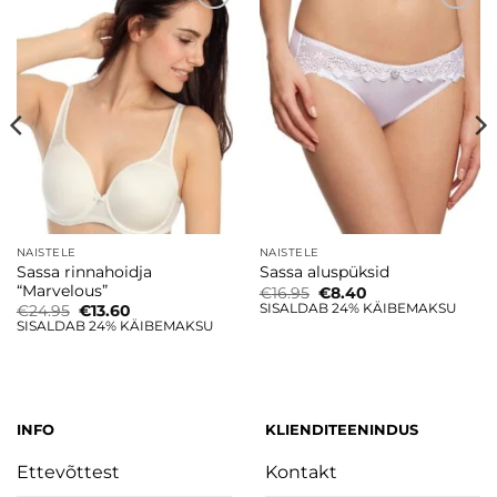
Lisa
Lisa
soovinimekirja
soovinimekirja
NAISTELE
NAISTELE
Sassa rinnahoidja
Sassa aluspüksid
“Marvelous”
Algne
Current
€
16.95
€
8.40
hind
price
SISALDAB 24% KÄIBEMAKSU
Algne
Current
€
24.95
€
13.60
oli:
is:
hind
price
SISALDAB 24% KÄIBEMAKSU
€16.95.
€8.40.
oli:
is:
€24.95.
€13.60.
INFO
KLIENDITEENINDUS
Ettevõttest
Kontakt