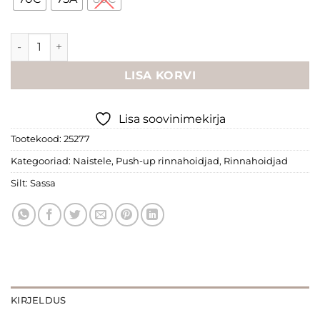
€32.95.
€16.00.
Sassa rinnahoidja kogus
LISA KORVI
Lisa soovinimekirja
Tootekood:
25277
Kategooriad:
Naistele
,
Push-up rinnahoidjad
,
Rinnahoidjad
Silt:
Sassa
KIRJELDUS