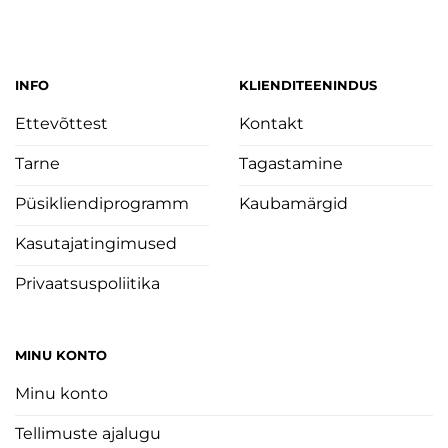
oli:
is:
€49.95.
€20.00.
INFO
KLIENDITEENINDUS
Ettevõttest
Kontakt
Tarne
Tagastamine
Püsikliendiprogramm
Kaubamärgid
Kasutajatingimused
Privaatsuspoliitika
MINU KONTO
Minu konto
Tellimuste ajalugu