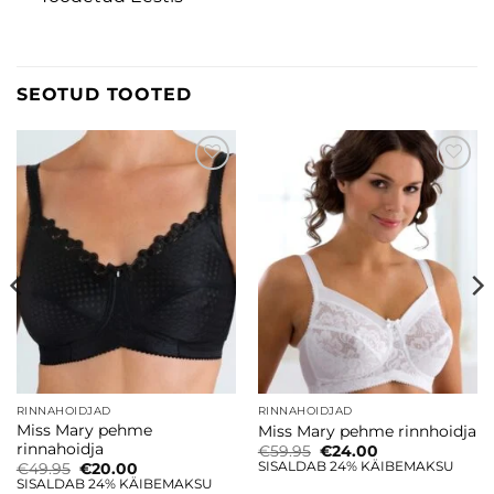
SEOTUD TOOTED
Lisa
Lisa
soovinimekirja
soovinimekirja
RINNAHOIDJAD
RINNAHOIDJAD
Miss Mary pehme
Miss Mary pehme rinnhoidja
rinnahoidja
Algne
Current
€
59.95
€
24.00
hind
price
SISALDAB 24% KÄIBEMAKSU
Algne
Current
€
49.95
€
20.00
oli:
is:
hind
price
SISALDAB 24% KÄIBEMAKSU
€59.95.
€24.00.