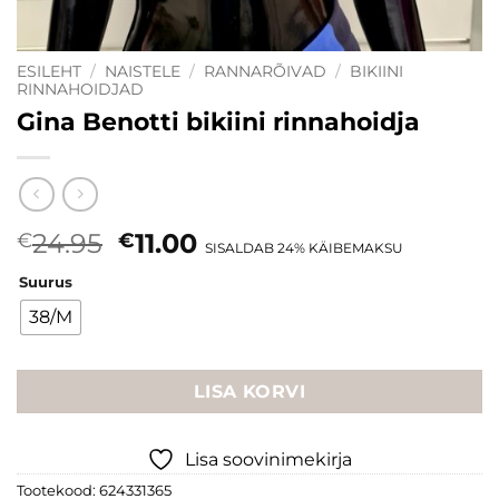
ESILEHT
/
NAISTELE
/
RANNARÕIVAD
/
BIKIINI
RINNAHOIDJAD
Gina Benotti bikiini rinnahoidja
Algne
Current
24.95
11.00
€
€
SISALDAB 24% KÄIBEMAKSU
hind
price
Suurus
oli:
is:
€24.95.
€11.00.
38/M
LISA KORVI
Lisa soovinimekirja
Tootekood:
624331365