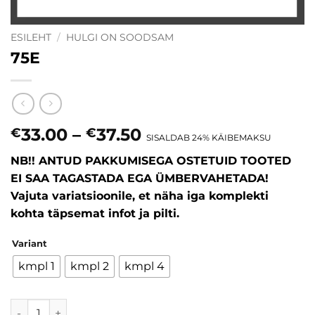
ESILEHT
/
HULGI ON SOODSAM
75E
Price
33.00
–
37.50
€
€
SISALDAB 24% KÄIBEMAKSU
range:
NB!! ANTUD PAKKUMISEGA OSTETUID TOOTED
€33.00
EI SAA TAGASTADA EGA ÜMBERVAHETADA!
through
Vajuta variatsioonile, et näha iga komplekti
€37.50
kohta täpsemat infot ja pilti.
Variant
kmpl 1
kmpl 2
kmpl 4
75E kogus